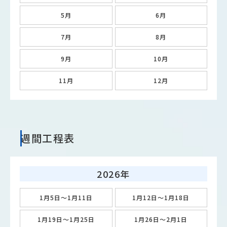
5月
6月
7月
8月
9月
10月
11月
12月
週間工程表
2026年
1月5日～1月11日
1月12日～1月18日
1月19日～1月25日
1月26日～2月1日