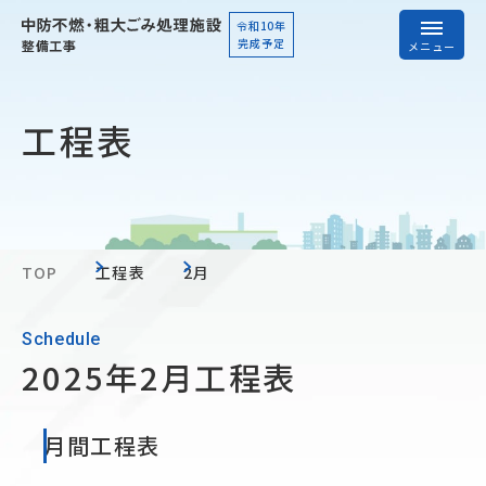
令和10年
完成予定
メニュー
工程表
新着情報
工事概要
工程表
工事写真
工事資料
TOP
工程表
2月
Schedule
案内・お問い合わせ
2025年2月工程表
月間工程表