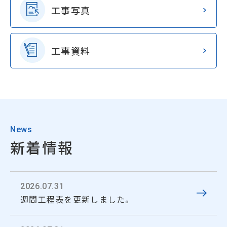
工事写真
工事資料
News
新着情報
2026.07.31
週間工程表を更新しました。