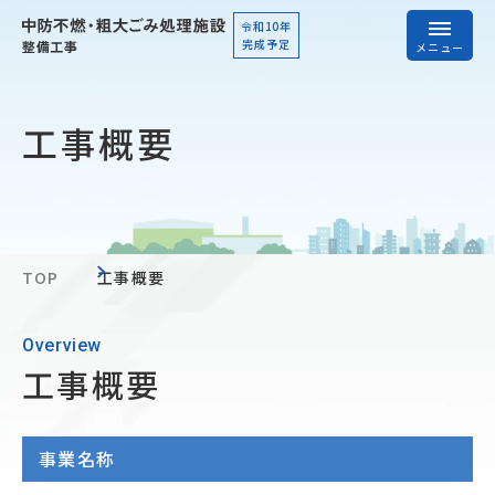
令和10年
完成予定
メニュー
工事概要
新着情報
工事概要
工程表
工事写真
工事資料
TOP
工事概要
Overview
案内・お問い合わせ
工事概要
事業名称