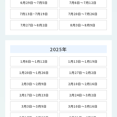
6月29日～7月5日
7月6日～7月12日
7月13日~7月19日
7月20日～7月26日
7月27日～8月2日
8月3日～8月9日
2025年
1月6日～1月12日
1月13日～1月19日
1月20日～1月26日
1月27日～2月2日
2月3日～2月9日
2月10日～2月16日
2月17日～2月23日
2月24日～3月2日
3月3日～3月9日
3月10日～3月16日