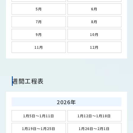
5月
6月
7月
8月
9月
10月
11月
12月
週間工程表
2026年
1月5日～1月11日
1月12日～1月18日
1月19日～1月25日
1月26日～2月1日