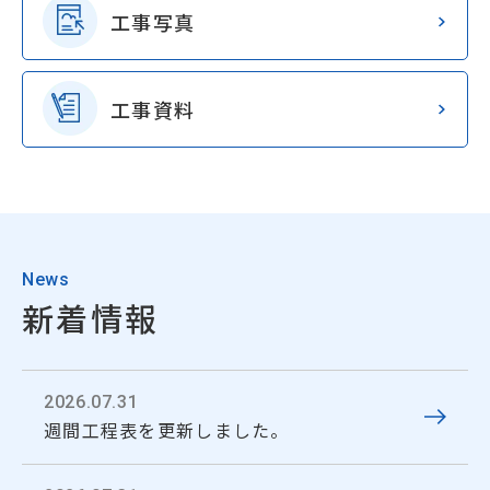
工事写真
工事資料
News
新着情報
2026.07.31
週間工程表を更新しました。