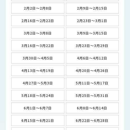
2月2日～2月8日
2月9日～2月15日
2月16日～2月22日
2月23日～3月1日
3月2日～3月8日
3月9日～3月15日
3月16日～3月22日
3月23日～3月29日
3月30日～4月5日
4月6日～4月12日
4月13日～4月19日
4月20日～4月26日
4月27日～5月3日
5月11日～5月17日
5月18日～5月24日
5月25日～5月31日
6月1日～6月7日
6月8日～6月14日
6月15日～6月21日
6月22日～6月28日