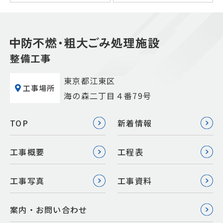
東京都江東区
工事場所
海の森二丁目４番79号
TOP
新着情報
工事概要
工程表
工事写真
工事資料
案内・お問い合わせ