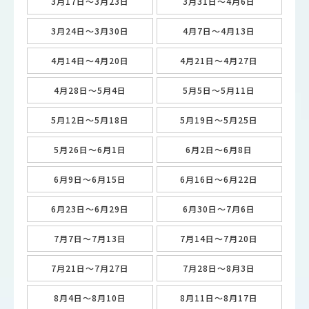
3月17日～3月23日
3月31日～4月6日
3月24日～3月30日
4月7日～4月13日
4月14日～4月20日
4月21日～4月27日
4月28日～5月4日
5月5日～5月11日
5月12日～5月18日
5月19日～5月25日
5月26日～6月1日
6月2日～6月8日
6月9日～6月15日
6月16日～6月22日
6月23日～6月29日
6月30日～7月6日
7月7日～7月13日
7月14日～7月20日
7月21日～7月27日
7月28日～8月3日
8月4日～8月10日
8月11日～8月17日