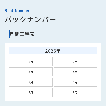
Back Number
バックナンバー
月間工程表
2026年
1月
2月
3月
4月
5月
6月
7月
8月