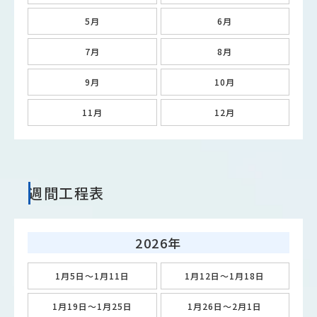
5月
6月
7月
8月
9月
10月
11月
12月
週間工程表
2026年
1月5日～1月11日
1月12日～1月18日
1月19日～1月25日
1月26日～2月1日