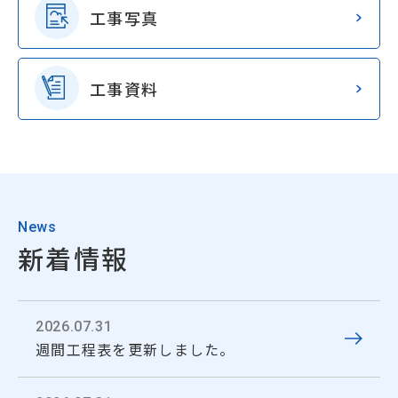
工事写真
工事資料
News
新着情報
2026.07.31
週間工程表を更新しました。