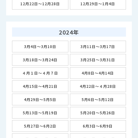
12月22日～12月28日
12月29日～1月4日
2024年
3月4日～3月10日
3月11日～3月17日
3月18日～3月24日
3月25日～3月31日
４月１日～４月７日
4月8日～4月14日
4月15日～4月21日
4月22日～４月28日
4月29日～5月5日
5月6日～5月12日
5月13日～5月19日
5月20日～5月26日
5月27日～6月2日
6月3日～6月9日