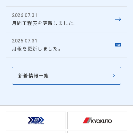
2026.07.31
月間工程表を更新しました。
2026.07.31
月報を更新しました。
新着情報一覧