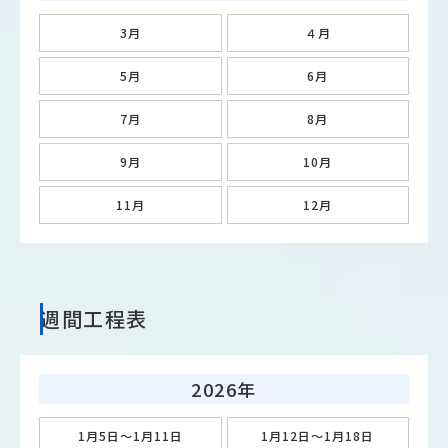
3月
４月
5月
6月
7月
8月
9月
10月
11月
12月
週間工程表
2026年
1月5日～1月11日
1月12日～1月18日