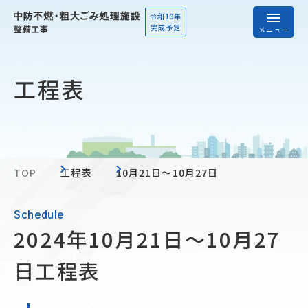
令和10年
完成予定
メニュー
工程表
新着情報
工事概要
工程表
工事写真
工事資料
TOP
工程表
10月21日～10月27日
Schedule
案内・お問い合わせ
2024年10月21日～10月27
日工程表