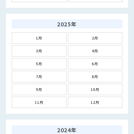
2025年
1月
2月
3月
4月
5月
6月
7月
8月
9月
10月
11月
12月
2024年