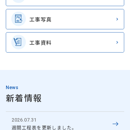
工事写真
工事資料
News
新着情報
2026.07.31
週間工程表を更新しました。