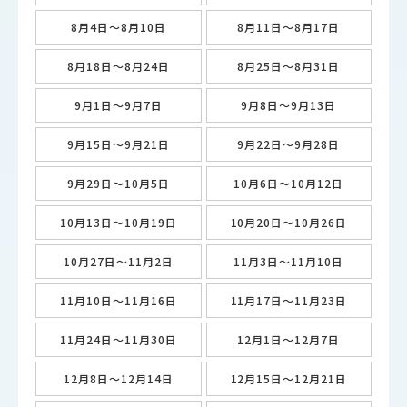
8月4日～8月10日
8月11日～8月17日
8月18日～8月24日
8月25日～8月31日
9月1日～9月7日
9月8日～9月13日
9月15日～9月21日
9月22日～9月28日
9月29日～10月5日
10月6日～10月12日
10月13日～10月19日
10月20日～10月26日
10月27日～11月2日
11月3日～11月10日
11月10日～11月16日
11月17日～11月23日
11月24日～11月30日
12月1日～12月7日
12月8日～12月14日
12月15日～12月21日