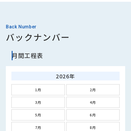
Back Number
バックナンバー
月間工程表
2026年
1月
2月
3月
4月
5月
6月
7月
8月