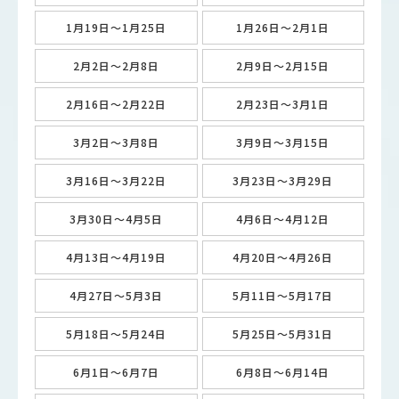
1月19日～1月25日
1月26日～2月1日
2月2日～2月8日
2月9日～2月15日
2月16日～2月22日
2月23日～3月1日
3月2日～3月8日
3月9日～3月15日
3月16日～3月22日
3月23日～3月29日
3月30日～4月5日
4月6日～4月12日
4月13日～4月19日
4月20日～4月26日
4月27日～5月3日
5月11日～5月17日
5月18日～5月24日
5月25日～5月31日
6月1日～6月7日
6月8日～6月14日