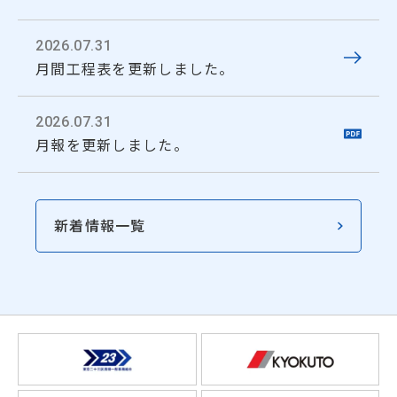
2026.07.31
月間工程表を更新しました。
2026.07.31
月報を更新しました。
新着情報一覧