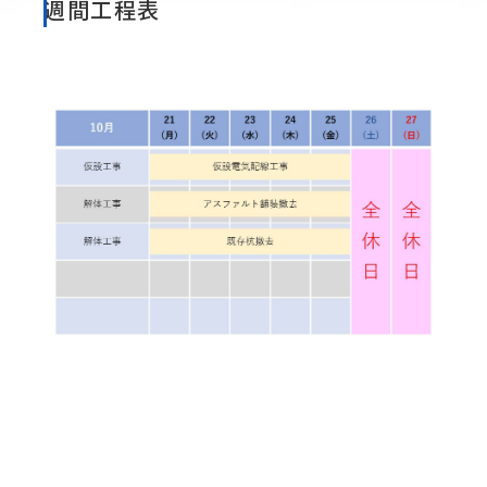
週間工程表