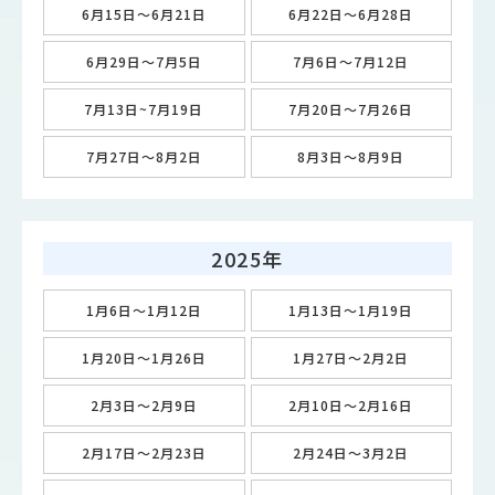
6月15日～6月21日
6月22日～6月28日
6月29日～7月5日
7月6日～7月12日
7月13日~7月19日
7月20日～7月26日
7月27日～8月2日
8月3日～8月9日
2025年
1月6日～1月12日
1月13日～1月19日
1月20日～1月26日
1月27日～2月2日
2月3日～2月9日
2月10日～2月16日
2月17日～2月23日
2月24日～3月2日