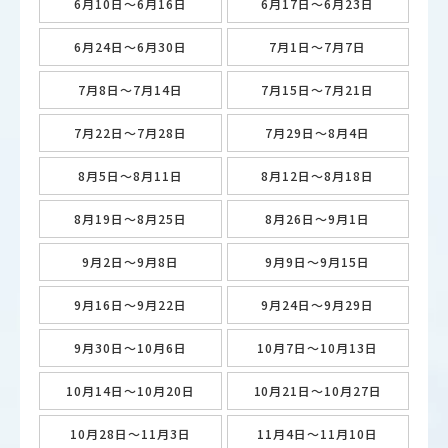
6月10日～6月16日
6月17日～6月23日
6月24日～6月30日
7月1日～7月7日
7月8日～7月14日
7月15日～7月21日
7月22日～7月28日
7月29日～8月4日
8月5日～8月11日
8月12日～8月18日
8月19日～8月25日
8月26日～9月1日
9月2日～9月8日
9月9日～9月15日
9月16日～9月22日
9月24日～9月29日
9月30日～10月6日
10月7日～10月13日
10月14日～10月20日
10月21日～10月27日
10月28日～11月3日
11月4日～11月10日