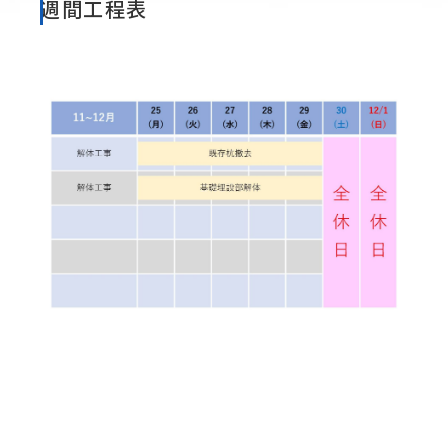
週間工程表