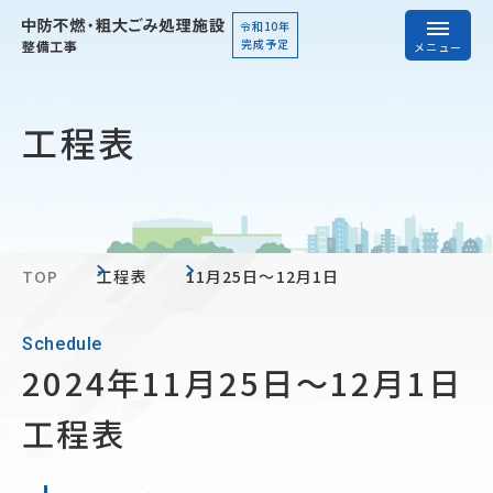
令和10年
完成予定
メニュー
工程表
新着情報
工事概要
工程表
工事写真
工事資料
TOP
工程表
11月25日～12月1日
Schedule
案内・お問い合わせ
2024年11月25日～12月1日
工程表