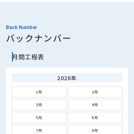
Back Number
バックナンバー
月間工程表
2026年
1月
2月
3月
4月
5月
6月
7月
8月