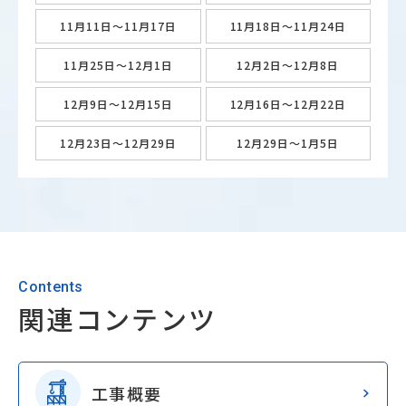
11月11日～11月17日
11月18日～11月24日
11月25日～12月1日
12月2日～12月8日
12月9日～12月15日
12月16日～12月22日
12月23日～12月29日
12月29日～1月5日
Contents
関連コンテンツ
工事概要