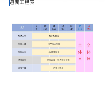
週間工程表