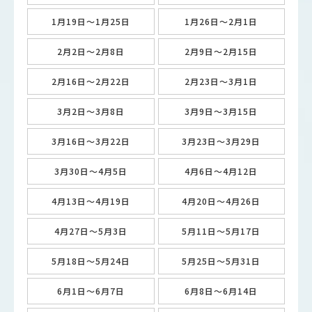
1月19日～1月25日
1月26日～2月1日
2月2日～2月8日
2月9日～2月15日
2月16日～2月22日
2月23日～3月1日
3月2日～3月8日
3月9日～3月15日
3月16日～3月22日
3月23日～3月29日
3月30日～4月5日
4月6日～4月12日
4月13日～4月19日
4月20日～4月26日
4月27日～5月3日
5月11日～5月17日
5月18日～5月24日
5月25日～5月31日
6月1日～6月7日
6月8日～6月14日