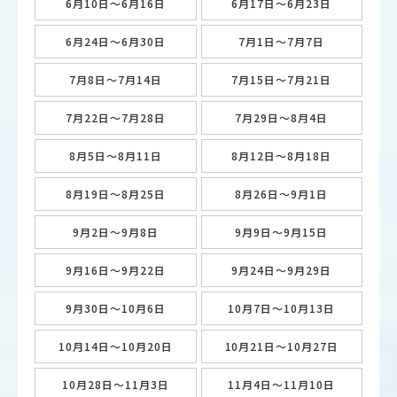
6月10日～6月16日
6月17日～6月23日
6月24日～6月30日
7月1日～7月7日
7月8日～7月14日
7月15日～7月21日
7月22日～7月28日
7月29日～8月4日
8月5日～8月11日
8月12日～8月18日
8月19日～8月25日
8月26日～9月1日
9月2日～9月8日
9月9日～9月15日
9月16日～9月22日
9月24日～9月29日
9月30日～10月6日
10月7日～10月13日
10月14日～10月20日
10月21日～10月27日
10月28日～11月3日
11月4日～11月10日