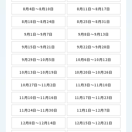
8月4日～8月10日
8月11日～8月17日
8月18日～8月24日
8月25日～8月31日
9月1日～9月7日
9月8日～9月13日
9月15日～9月21日
9月22日～9月28日
9月29日～10月5日
10月6日～10月12日
10月13日～10月19日
10月20日～10月26日
10月27日～11月2日
11月3日～11月10日
11月10日～11月16日
11月17日～11月23日
11月24日～11月30日
12月1日～12月7日
12月8日～12月14日
12月15日～12月21日