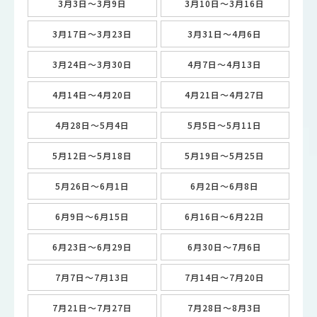
3月3日～3月9日
3月10日～3月16日
3月17日～3月23日
3月31日～4月6日
3月24日～3月30日
4月7日～4月13日
4月14日～4月20日
4月21日～4月27日
4月28日～5月4日
5月5日～5月11日
5月12日～5月18日
5月19日～5月25日
5月26日～6月1日
6月2日～6月8日
6月9日～6月15日
6月16日～6月22日
6月23日～6月29日
6月30日～7月6日
7月7日～7月13日
7月14日～7月20日
7月21日～7月27日
7月28日～8月3日