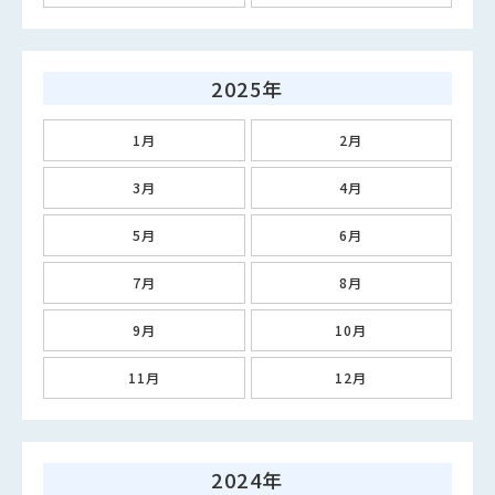
2025年
1月
2月
3月
4月
5月
6月
7月
8月
9月
10月
11月
12月
2024年