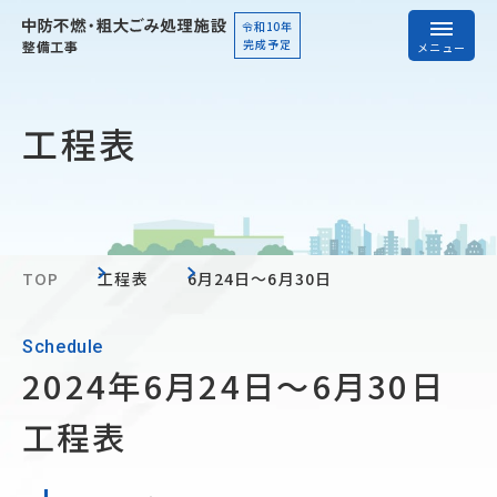
令和10年
完成予定
メニュー
工程表
新着情報
工事概要
工程表
工事写真
工事資料
TOP
工程表
6月24日～6月30日
Schedule
案内・お問い合わせ
2024年6月24日～6月30日
工程表