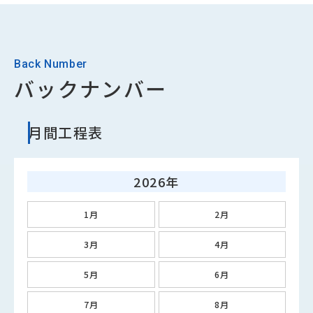
Back Number
バックナンバー
月間工程表
2026年
1月
2月
3月
4月
5月
6月
7月
8月