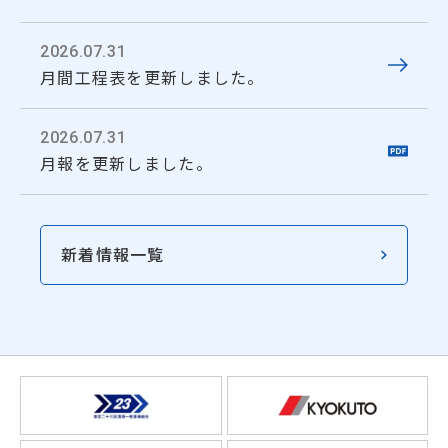
2026.07.31
月間工程表を更新しました。
2026.07.31
月報を更新しました。
新着情報一覧