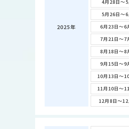
4月28日～
5月26日～
2025年
6月23日～6
7月21日～7
8月18日～8
9月15日～9
10月13日～1
11月10日～1
12月8日～1