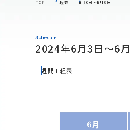
TOP
工程表
6月3日～6月9日
Schedule
2024年6月3日～6
週間工程表