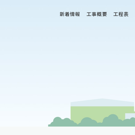
新着情報
工事概要
工程表