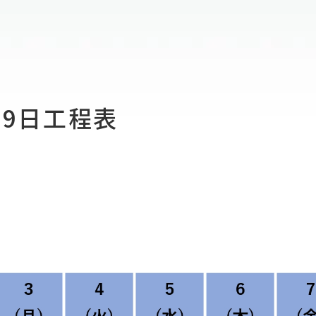
月9日工程表