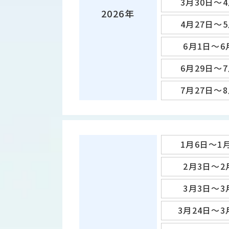
3月30日～
2026年
4月27日～
6月1日～6
6月29日～
7月27日～
1月6日～1
2月3日～2
3月3日～3
3月24日～3