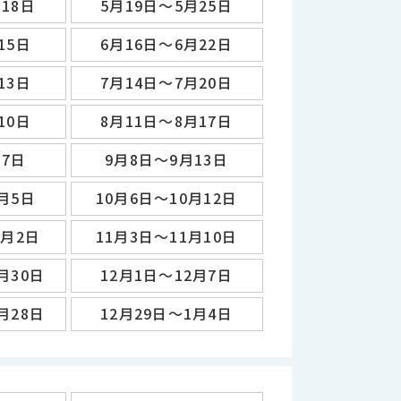
18日
5月19日～5月25日
15日
6月16日～6月22日
13日
7月14日～7月20日
10日
8月11日～8月17日
月7日
9月8日～9月13日
月5日
10月6日～10月12日
1月2日
11月3日～11月10日
月30日
12月1日～12月7日
月28日
12月29日～1月4日