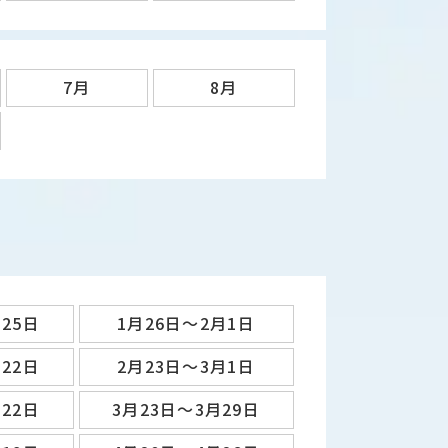
7月
8月
25日
1月26日～2月1日
22日
2月23日～3月1日
22日
3月23日～3月29日