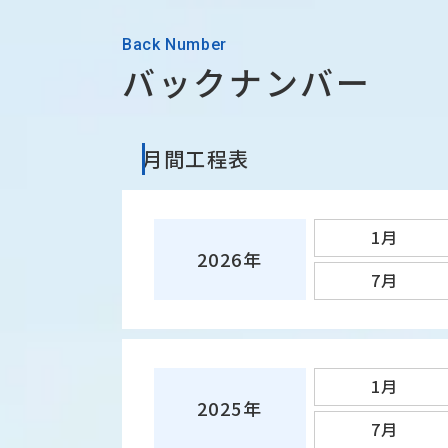
Back Number
バックナンバー
月間工程表
1月
2026年
7月
1月
2025年
7月