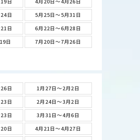
19日
4月20日～4月26日
24日
5月25日～5月31日
21日
6月22日～6月28日
19日
7月20日～7月26日
26日
1月27日～2月2日
23日
2月24日～3月2日
23日
3月31日～4月6日
20日
4月21日～4月27日