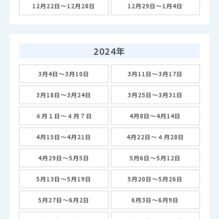
12月22日～12月28日
12月29日～1月4日
2024年
3月4日～3月10日
3月11日～3月17日
3月18日～3月24日
3月25日～3月31日
４月１日～４月７日
4月8日～4月14日
4月15日～4月21日
4月22日～４月28日
4月29日～5月5日
5月6日～5月12日
5月13日～5月19日
5月20日～5月26日
5月27日～6月2日
6月3日～6月9日