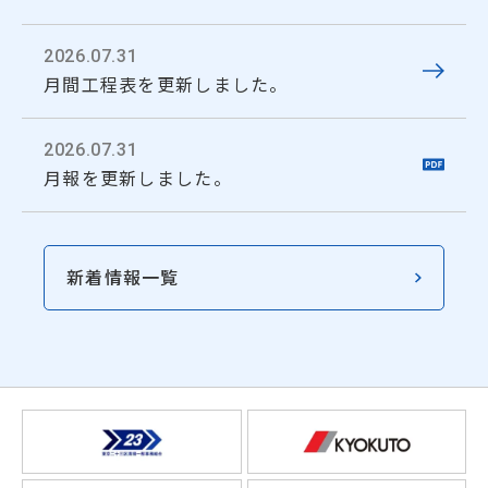
2026.07.31
月間工程表を更新しました。
2026.07.31
月報を更新しました。
新着情報一覧