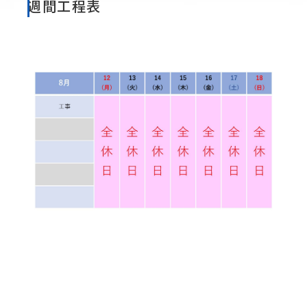
週間工程表