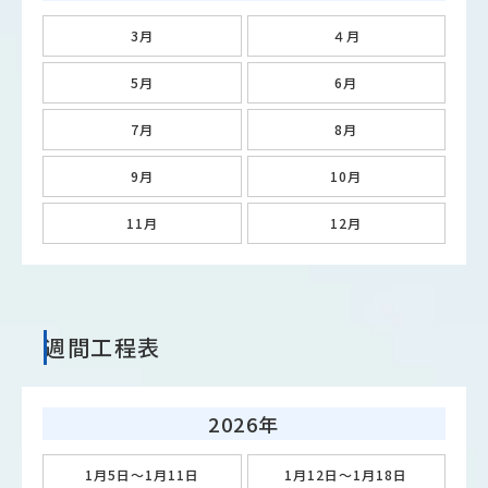
3月
４月
5月
6月
7月
8月
9月
10月
11月
12月
週間工程表
2026年
1月5日～1月11日
1月12日～1月18日