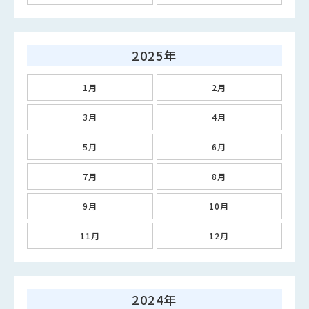
2025年
1月
2月
3月
4月
5月
6月
7月
8月
9月
10月
11月
12月
2024年