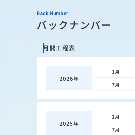
Back Number
バックナンバー
月間工程表
1月
2026年
7月
1月
2025年
7月