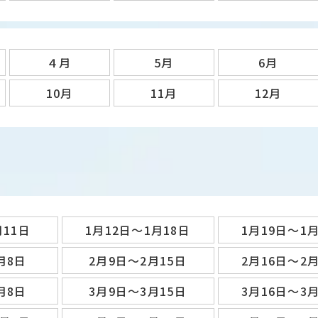
４月
5月
6月
10月
11月
12月
月11日
1月12日～1月18日
1月19日～1月
月8日
2月9日～2月15日
2月16日～2月
月8日
3月9日～3月15日
3月16日～3月