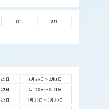
7月
8月
25日
1月26日～2月1日
22日
2月23日～3月1日
22日
3月23日～3月29日