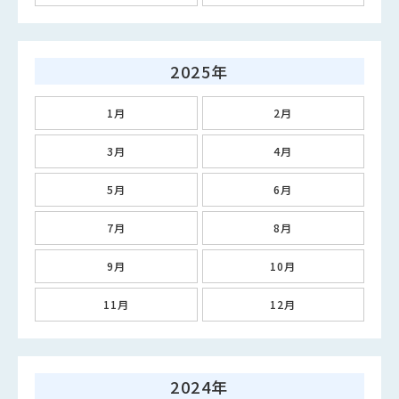
2025年
1月
2月
3月
4月
5月
6月
7月
8月
9月
10月
11月
12月
2024年