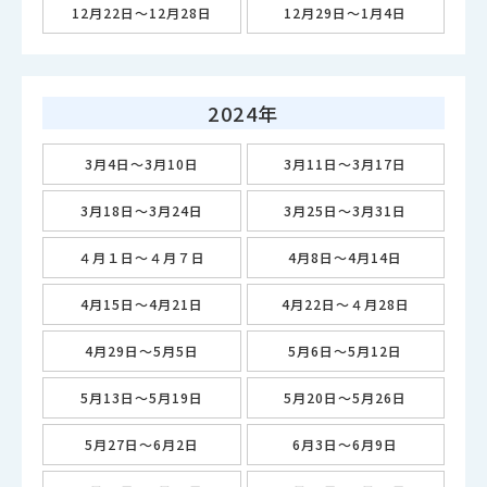
12月22日～12月28日
12月29日～1月4日
2024年
3月4日～3月10日
3月11日～3月17日
3月18日～3月24日
3月25日～3月31日
４月１日～４月７日
4月8日～4月14日
4月15日～4月21日
4月22日～４月28日
4月29日～5月5日
5月6日～5月12日
5月13日～5月19日
5月20日～5月26日
5月27日～6月2日
6月3日～6月9日