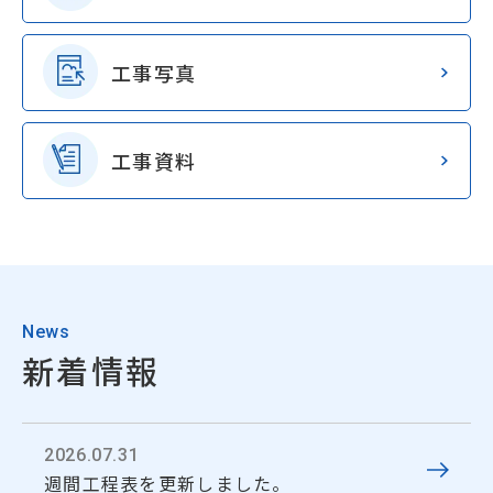
工事写真
工事資料
News
新着情報
2026.07.31
週間工程表を更新しました。