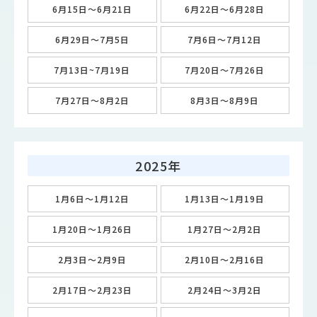
6月15日～6月21日
6月22日～6月28日
6月29日～7月5日
7月6日～7月12日
7月13日~7月19日
7月20日～7月26日
7月27日～8月2日
8月3日～8月9日
2025年
1月6日～1月12日
1月13日～1月19日
1月20日～1月26日
1月27日～2月2日
2月3日～2月9日
2月10日～2月16日
2月17日～2月23日
2月24日～3月2日