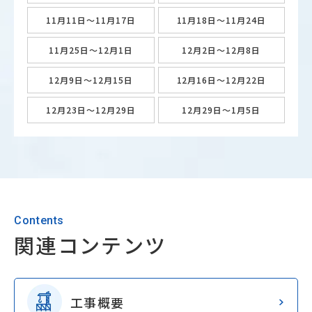
11月11日～11月17日
11月18日～11月24日
11月25日～12月1日
12月2日～12月8日
12月9日～12月15日
12月16日～12月22日
12月23日～12月29日
12月29日～1月5日
Contents
関連コンテンツ
工事概要