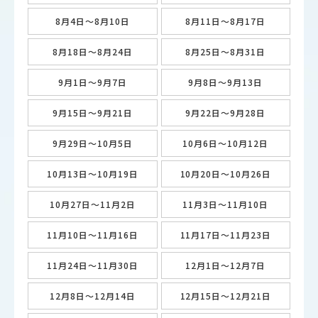
8月4日～8月10日
8月11日～8月17日
8月18日～8月24日
8月25日～8月31日
9月1日～9月7日
9月8日～9月13日
9月15日～9月21日
9月22日～9月28日
9月29日～10月5日
10月6日～10月12日
10月13日～10月19日
10月20日～10月26日
10月27日～11月2日
11月3日～11月10日
11月10日～11月16日
11月17日～11月23日
11月24日～11月30日
12月1日～12月7日
12月8日～12月14日
12月15日～12月21日