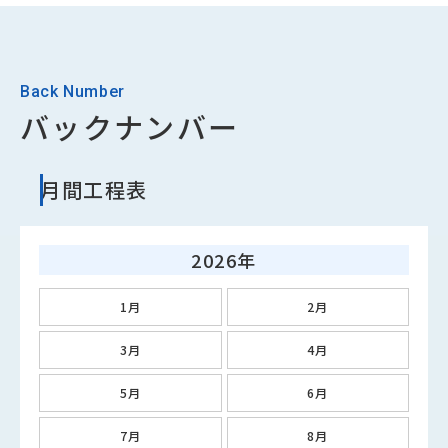
Back Number
バックナンバー
月間工程表
2026年
1月
2月
3月
4月
5月
6月
7月
8月