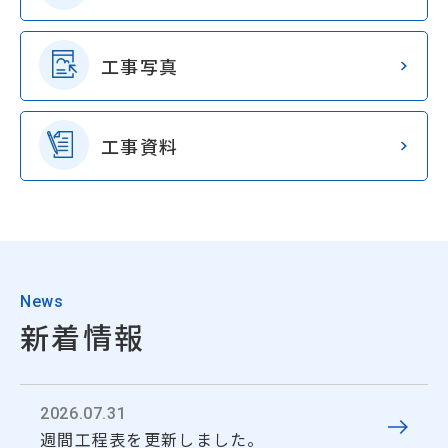
工事写真
工事資料
News
新着情報
2026.07.31
週間工程表を更新しました。