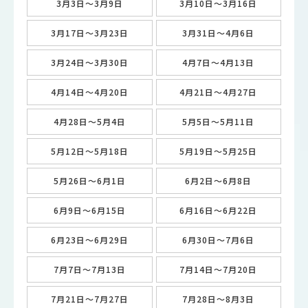
3月3日～3月9日
3月10日～3月16日
3月17日～3月23日
3月31日～4月6日
3月24日～3月30日
4月7日～4月13日
4月14日～4月20日
4月21日～4月27日
4月28日～5月4日
5月5日～5月11日
5月12日～5月18日
5月19日～5月25日
5月26日～6月1日
6月2日～6月8日
6月9日～6月15日
6月16日～6月22日
6月23日～6月29日
6月30日～7月6日
7月7日～7月13日
7月14日～7月20日
7月21日～7月27日
7月28日～8月3日