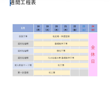
週間工程表