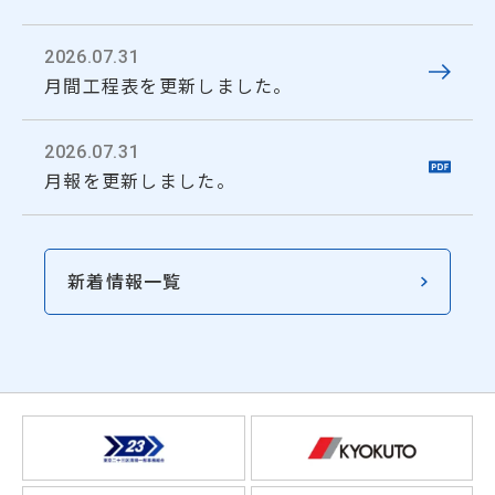
2026.07.31
月間工程表を更新しました。
2026.07.31
月報を更新しました。
新着情報一覧