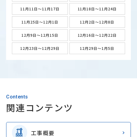
11月11日～11月17日
11月18日～11月24日
11月25日～12月1日
12月2日～12月8日
12月9日～12月15日
12月16日～12月22日
12月23日～12月29日
12月29日～1月5日
Contents
関連コンテンツ
工事概要