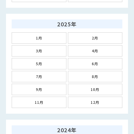
2025年
1月
2月
3月
4月
5月
6月
7月
8月
9月
10月
11月
12月
2024年