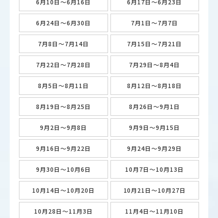
6月10日～6月16日
6月17日～6月23日
6月24日～6月30日
7月1日～7月7日
7月8日～7月14日
7月15日～7月21日
7月22日～7月28日
7月29日～8月4日
8月5日～8月11日
8月12日～8月18日
8月19日～8月25日
8月26日～9月1日
9月2日～9月8日
9月9日～9月15日
9月16日～9月22日
9月24日～9月29日
9月30日～10月6日
10月7日～10月13日
10月14日～10月20日
10月21日～10月27日
10月28日～11月3日
11月4日～11月10日