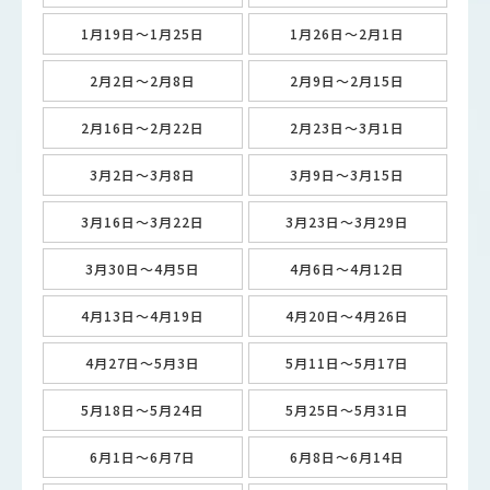
1月19日～1月25日
1月26日～2月1日
2月2日～2月8日
2月9日～2月15日
2月16日～2月22日
2月23日～3月1日
3月2日～3月8日
3月9日～3月15日
3月16日～3月22日
3月23日～3月29日
3月30日～4月5日
4月6日～4月12日
4月13日～4月19日
4月20日～4月26日
4月27日～5月3日
5月11日～5月17日
5月18日～5月24日
5月25日～5月31日
6月1日～6月7日
6月8日～6月14日