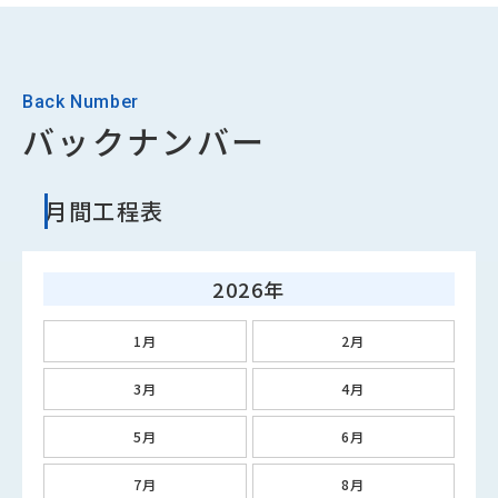
Back Number
バックナンバー
月間工程表
2026年
1月
2月
3月
4月
5月
6月
7月
8月