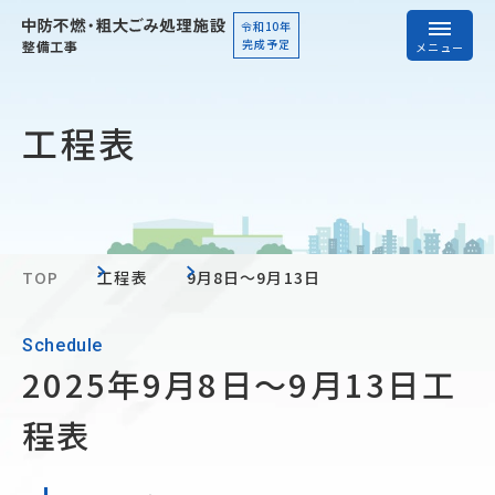
令和10年
完成予定
メニュー
工程表
新着情報
工事概要
工程表
工事写真
工事資料
TOP
工程表
9月8日～9月13日
Schedule
案内・お問い合わせ
2025年9月8日～9月13日工
程表