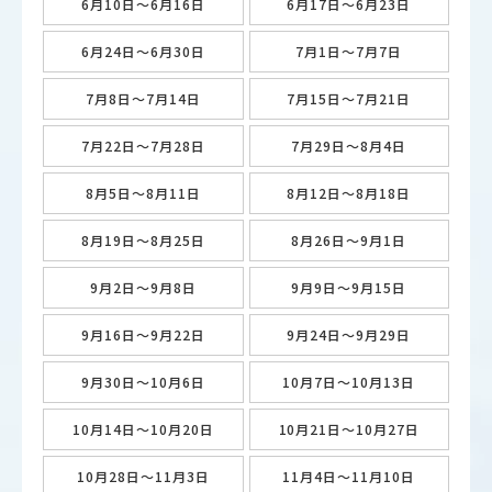
6月10日～6月16日
6月17日～6月23日
6月24日～6月30日
7月1日～7月7日
7月8日～7月14日
7月15日～7月21日
7月22日～7月28日
7月29日～8月4日
8月5日～8月11日
8月12日～8月18日
8月19日～8月25日
8月26日～9月1日
9月2日～9月8日
9月9日～9月15日
9月16日～9月22日
9月24日～9月29日
9月30日～10月6日
10月7日～10月13日
10月14日～10月20日
10月21日～10月27日
10月28日～11月3日
11月4日～11月10日