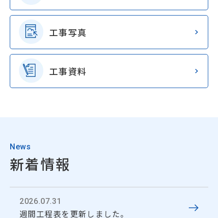
工事写真
工事資料
News
新着情報
2026.07.31
週間工程表を更新しました。