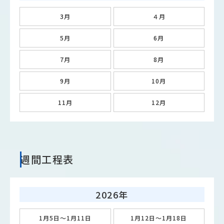
3月
４月
5月
6月
7月
8月
9月
10月
11月
12月
週間工程表
2026年
1月5日～1月11日
1月12日～1月18日