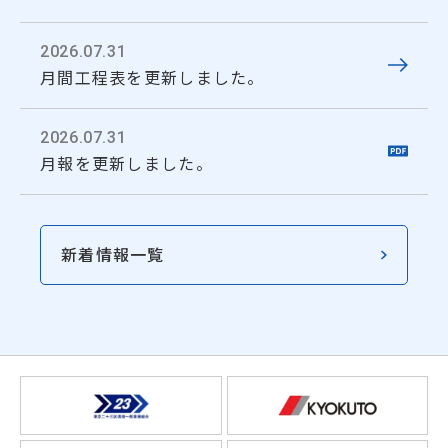
2026.07.31
月間工程表を更新しました。
2026.07.31
月報を更新しました。
新着情報一覧