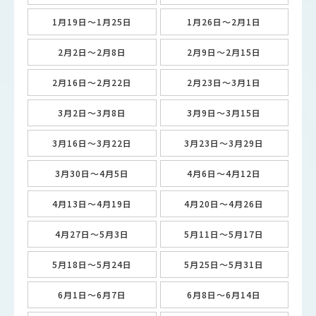
1月19日～1月25日
1月26日～2月1日
2月2日～2月8日
2月9日～2月15日
2月16日～2月22日
2月23日～3月1日
3月2日～3月8日
3月9日～3月15日
3月16日～3月22日
3月23日～3月29日
3月30日～4月5日
4月6日～4月12日
4月13日～4月19日
4月20日～4月26日
4月27日～5月3日
5月11日～5月17日
5月18日～5月24日
5月25日～5月31日
6月1日～6月7日
6月8日～6月14日