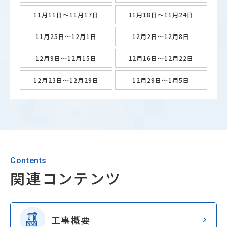
11月11日～11月17日
11月18日～11月24日
11月25日～12月1日
12月2日～12月8日
12月9日～12月15日
12月16日～12月22日
12月23日～12月29日
12月29日～1月5日
Contents
関連コンテンツ
工事概要