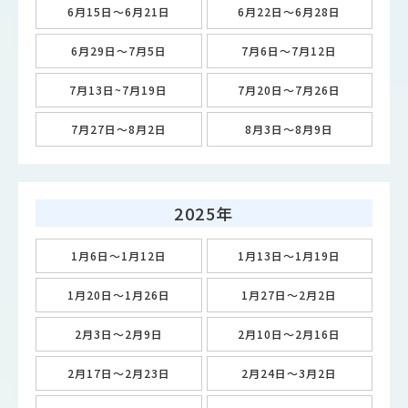
6月15日～6月21日
6月22日～6月28日
6月29日～7月5日
7月6日～7月12日
7月13日~7月19日
7月20日～7月26日
7月27日～8月2日
8月3日～8月9日
2025年
1月6日～1月12日
1月13日～1月19日
1月20日～1月26日
1月27日～2月2日
2月3日～2月9日
2月10日～2月16日
2月17日～2月23日
2月24日～3月2日