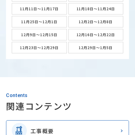
11月11日～11月17日
11月18日～11月24日
11月25日～12月1日
12月2日～12月8日
12月9日～12月15日
12月16日～12月22日
12月23日～12月29日
12月29日～1月5日
Contents
関連コンテンツ
工事概要