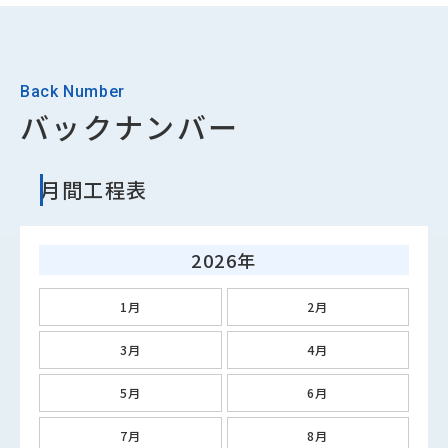
Back Number
バックナンバー
月間工程表
2026年
1月
2月
3月
4月
5月
6月
7月
8月