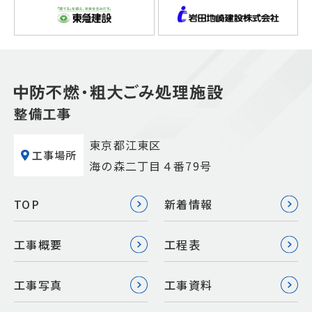
東京都江東区
工事場所
海の森二丁目４番79号
TOP
新着情報
工事概要
工程表
工事写真
工事資料