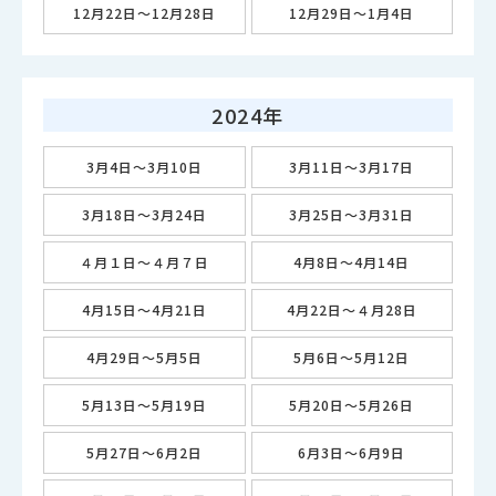
12月22日～12月28日
12月29日～1月4日
2024年
3月4日～3月10日
3月11日～3月17日
3月18日～3月24日
3月25日～3月31日
４月１日～４月７日
4月8日～4月14日
4月15日～4月21日
4月22日～４月28日
4月29日～5月5日
5月6日～5月12日
5月13日～5月19日
5月20日～5月26日
5月27日～6月2日
6月3日～6月9日