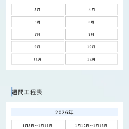
3月
４月
5月
6月
7月
8月
9月
10月
11月
12月
週間工程表
2026年
1月5日～1月11日
1月12日～1月18日