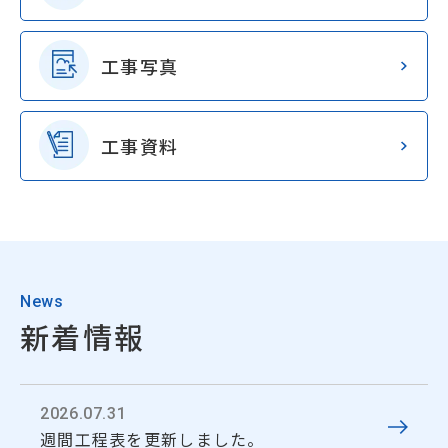
工事写真
工事資料
News
新着情報
2026.07.31
週間工程表を更新しました。