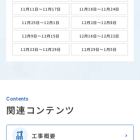
11月11日～11月17日
11月18日～11月24日
11月25日～12月1日
12月2日～12月8日
12月9日～12月15日
12月16日～12月22日
12月23日～12月29日
12月29日～1月5日
Contents
関連コンテンツ
工事概要