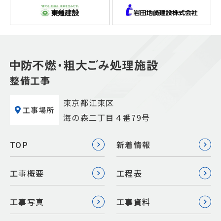
東京都江東区
工事場所
海の森二丁目４番79号
TOP
新着情報
工事概要
工程表
工事写真
工事資料