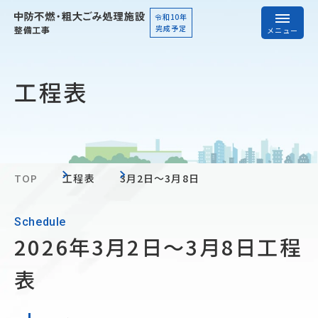
令和10年
完成予定
メニュー
工程表
新着情報
工事概要
工程表
工事写真
工事資料
TOP
工程表
3月2日～3月8日
Schedule
案内・お問い合わせ
2026年3月2日～3月8日工程
表