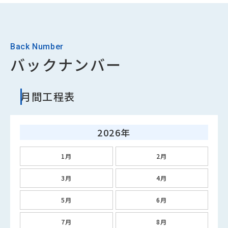
Back Number
バックナンバー
月間工程表
2026年
1月
2月
3月
4月
5月
6月
7月
8月