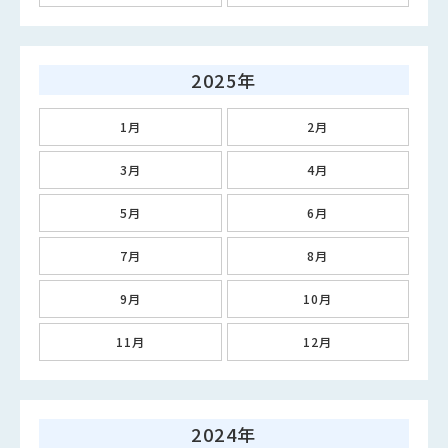
2025年
1月
2月
3月
4月
5月
6月
7月
8月
9月
10月
11月
12月
2024年