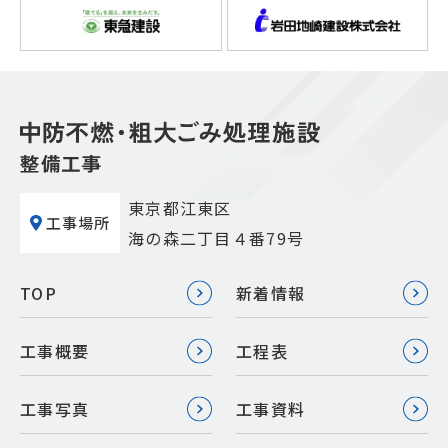
東京都江東区
工事場所
海の森二丁目４番79号
TOP
新着情報
工事概要
工程表
工事写真
工事資料