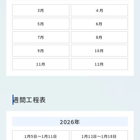
3月
４月
5月
6月
7月
8月
9月
10月
11月
12月
週間工程表
2026年
1月5日～1月11日
1月12日～1月18日