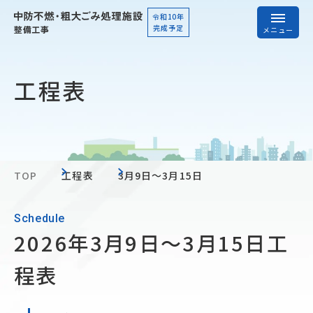
令和10年
完成予定
メニュー
工程表
新着情報
工事概要
工程表
工事写真
工事資料
TOP
工程表
3月9日～3月15日
Schedule
案内・お問い合わせ
2026年3月9日～3月15日工
程表