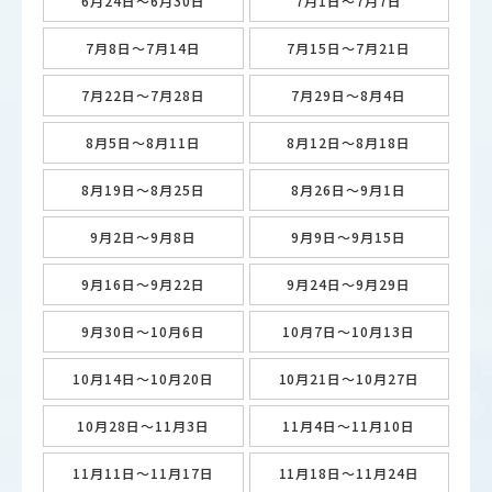
6月24日～6月30日
7月1日～7月7日
7月8日～7月14日
7月15日～7月21日
7月22日～7月28日
7月29日～8月4日
8月5日～8月11日
8月12日～8月18日
8月19日～8月25日
8月26日～9月1日
9月2日～9月8日
9月9日～9月15日
9月16日～9月22日
9月24日～9月29日
9月30日～10月6日
10月7日～10月13日
10月14日～10月20日
10月21日～10月27日
10月28日～11月3日
11月4日～11月10日
11月11日～11月17日
11月18日～11月24日