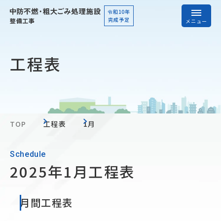
令和10年
完成予定
メニュー
工程表
新着情報
工事概要
工程表
工事写真
工事資料
TOP
工程表
1月
Schedule
案内・お問い合わせ
2025年1月工程表
月間工程表