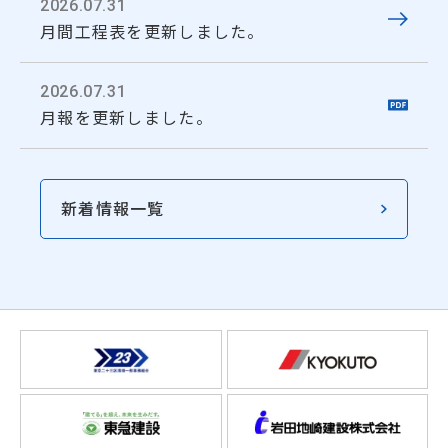
2026.07.31
月間工程表を更新しました。
2026.07.31
月報を更新しました。
新着情報一覧