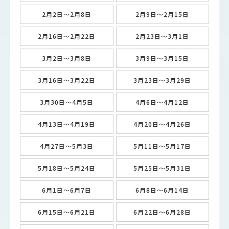
2月2日～2月8日
2月9日～2月15日
2月16日～2月22日
2月23日～3月1日
3月2日～3月8日
3月9日～3月15日
3月16日～3月22日
3月23日～3月29日
3月30日～4月5日
4月6日～4月12日
4月13日～4月19日
4月20日～4月26日
4月27日～5月3日
5月11日～5月17日
5月18日～5月24日
5月25日～5月31日
6月1日～6月7日
6月8日～6月14日
6月15日～6月21日
6月22日～6月28日