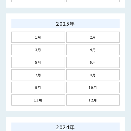
2025年
1月
2月
3月
4月
5月
6月
7月
8月
9月
10月
11月
12月
2024年