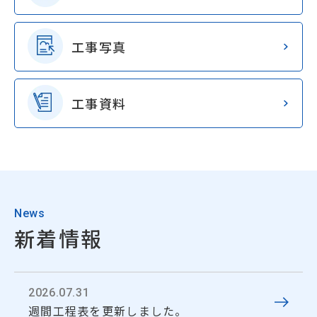
工事写真
工事資料
News
新着情報
2026.07.31
週間工程表を更新しました。