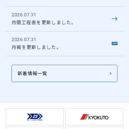
2026.07.31
月間工程表を更新しました。
2026.07.31
月報を更新しました。
新着情報一覧