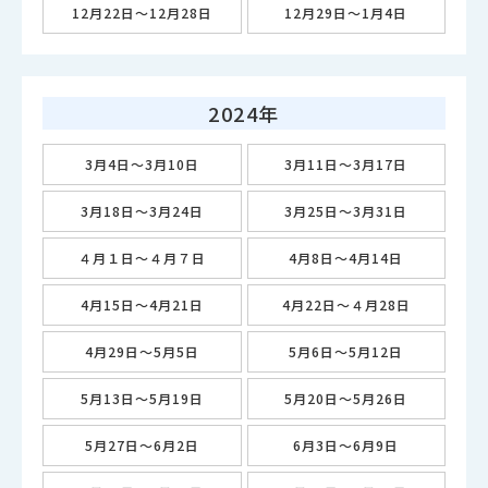
12月22日～12月28日
12月29日～1月4日
2024年
3月4日～3月10日
3月11日～3月17日
3月18日～3月24日
3月25日～3月31日
４月１日～４月７日
4月8日～4月14日
4月15日～4月21日
4月22日～４月28日
4月29日～5月5日
5月6日～5月12日
5月13日～5月19日
5月20日～5月26日
5月27日～6月2日
6月3日～6月9日