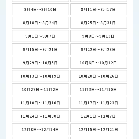
8月4日～8月10日
8月11日～8月17日
8月18日～8月24日
8月25日～8月31日
9月1日～9月7日
9月8日～9月13日
9月15日～9月21日
9月22日～9月28日
9月29日～10月5日
10月6日～10月12日
10月13日～10月19日
10月20日～10月26日
10月27日～11月2日
11月3日～11月10日
11月10日～11月16日
11月17日～11月23日
11月24日～11月30日
12月1日～12月7日
12月8日～12月14日
12月15日～12月21日