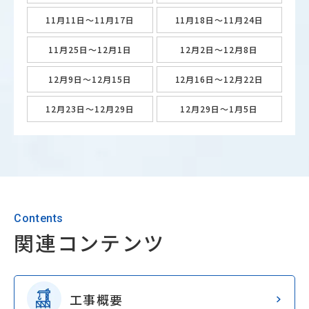
11月11日～11月17日
11月18日～11月24日
11月25日～12月1日
12月2日～12月8日
12月9日～12月15日
12月16日～12月22日
12月23日～12月29日
12月29日～1月5日
Contents
関連コンテンツ
工事概要