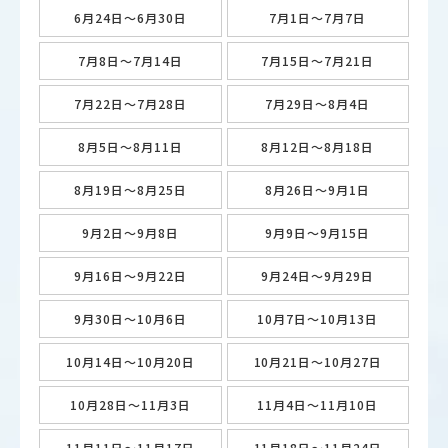
6月24日～6月30日
7月1日～7月7日
7月8日～7月14日
7月15日～7月21日
7月22日～7月28日
7月29日～8月4日
8月5日～8月11日
8月12日～8月18日
8月19日～8月25日
8月26日～9月1日
9月2日～9月8日
9月9日～9月15日
9月16日～9月22日
9月24日～9月29日
9月30日～10月6日
10月7日～10月13日
10月14日～10月20日
10月21日～10月27日
10月28日～11月3日
11月4日～11月10日
11月11日～11月17日
11月18日～11月24日