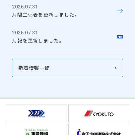
2026.07.31
月間工程表を更新しました。
2026.07.31
月報を更新しました。
新着情報一覧