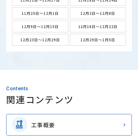
11月25日～12月1日
12月2日～12月8日
12月9日～12月15日
12月16日～12月22日
12月23日～12月29日
12月29日～1月5日
Contents
関連コンテンツ
工事概要