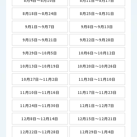
8月4日～8月10日
8月11日～8月17日
8月18日～8月24日
8月25日～8月31日
9月1日～9月7日
9月8日～9月13日
9月15日～9月21日
9月22日～9月28日
9月29日～10月5日
10月6日～10月12日
10月13日～10月19日
10月20日～10月26日
10月27日～11月2日
11月3日～11月10日
11月10日～11月16日
11月17日～11月23日
11月24日～11月30日
12月1日～12月7日
12月8日～12月14日
12月15日～12月21日
12月22日～12月28日
12月29日～1月4日