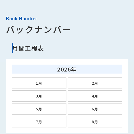
Back Number
バックナンバー
月間工程表
2026年
1月
2月
3月
4月
5月
6月
7月
8月