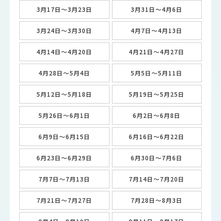
3月17日～3月23日
3月31日～4月6日
3月24日～3月30日
4月7日～4月13日
4月14日～4月20日
4月21日～4月27日
4月28日～5月4日
5月5日～5月11日
5月12日～5月18日
5月19日～5月25日
5月26日～6月1日
6月2日～6月8日
6月9日～6月15日
6月16日～6月22日
6月23日～6月29日
6月30日～7月6日
7月7日～7月13日
7月14日～7月20日
7月21日～7月27日
7月28日～8月3日